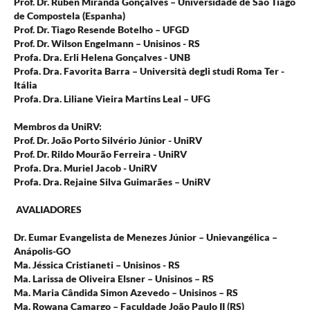
Prof. Dr. Rubén Miranda Gonçalves – Universidade de São Tiago
de Compostela (Espanha)
Prof. Dr. Tiago Resende Botelho – UFGD
Prof. Dr. Wilson Engelmann – Unisinos - RS
Profa. Dra. Erli Helena Gonçalves - UNB
Profa. Dra. Favorita Barra – Università degli studi Roma Ter -
Itália
Profa. Dra. Liliane Vieira Martins Leal – UFG
Membros da UniRV:
Prof. Dr. João Porto Silvério Júnior - UniRV
Prof. Dr. Rildo Mourão Ferreira - UniRV
Profa. Dra. Muriel Jacob - UniRV
Profa. Dra. Rejaine Silva Guimarães – UniRV
AVALIADORES
Dr. Eumar Evangelista de Menezes Júnior – Unievangélica –
Anápolis-GO
Ma. Jéssica Cristianeti – Unisinos - RS
Ma. Larissa de Oliveira Elsner – Unisinos – RS
Ma. Maria Cândida Simon Azevedo – Unisinos – RS
Ma. Rowana Camargo – Faculdade João Paulo II (RS)