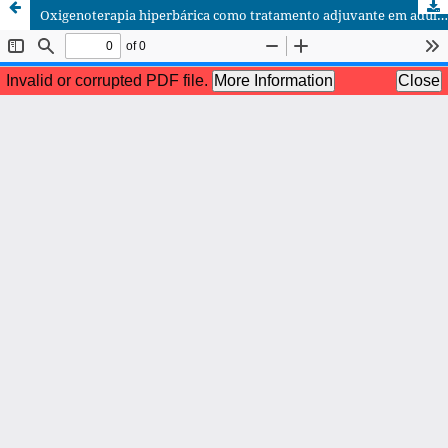
Oxigenoterapia hiperbárica como tratamento adjuvante em adultos com gangrena de Fournier