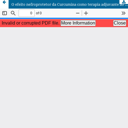
O efeito nefroprotetor da Curcumina como terapia adjuvante ao uso de Doxorrubicina: uma análise morfológica murina.