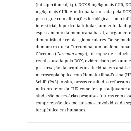
(intraperitoneal, i.p). DOX 9 mg/kg mais CUR, 
mg/kg mais CUR. A nefropatia causada pela DOX
prossegue com alterações histológicas como infi
intersticial, hipertrofia tubular, aumento da de
espessamento da membrana basal, alargament
diminuição de células glomerulares. Desse modo
demonstra que a Curcumina, um polifenol amar
Cúrcuma (
Curcuma longa
), foi capaz de reduzir
renal causada pela DOX, evidenciada pelo aume
preservação da arquitetura tecidual em análise 
microscopia óptica com Hematoxilina-Eosina (HE
Schiff (PAS). Assim, nossos resultados reforçam 
nefroprotetor da CUR como terapia adjuvante 
ainda são necessárias pesquisas futuras com es
compreensão dos mecanismos envolvidos, da seg
terapêutica em humanos.