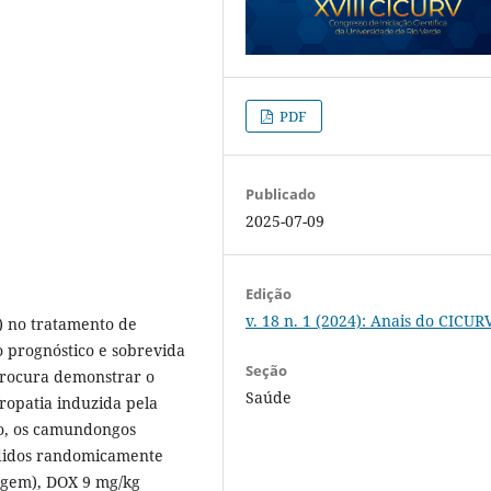
PDF
Publicado
2025-07-09
Edição
v. 18 n. 1 (2024): Anais do CICUR
) no tratamento de
o prognóstico e sobrevida
Seção
procura demonstrar o
Saúde
ropatia induzida pela
o, os camundongos
ididos randomicamente
agem), DOX 9 mg/kg