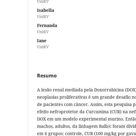
UniRV
Isabella
UniRV
Fernanda
UniRV
Iane
UniRV
Resumo
A lesão renal mediada pela Doxorrubicina (DOX
neoplasias proliferativas é um grande desafio n
de pacientes com câncer. Assim, esta pesquisa 
efeito nefroprotetor da Curcumina (CUR) na nef
DOX em um modelo experimental murino. Entã
machos, adultos, da linhagem Balb/c foram div
em 6 grupos: controle, CUR (100 mg/kg por gav