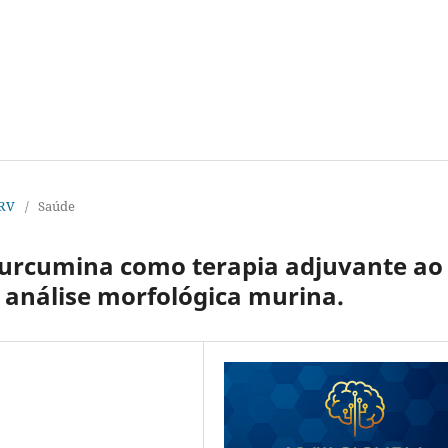
URV
/
Saúde
 Curcumina como terapia adjuvante ao
 análise morfológica murina.