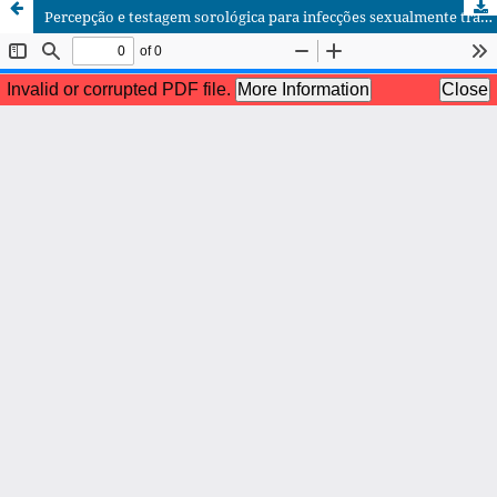
Percepção e testagem sorológica para infecções sexualmente transmissíveis em jovens universitários