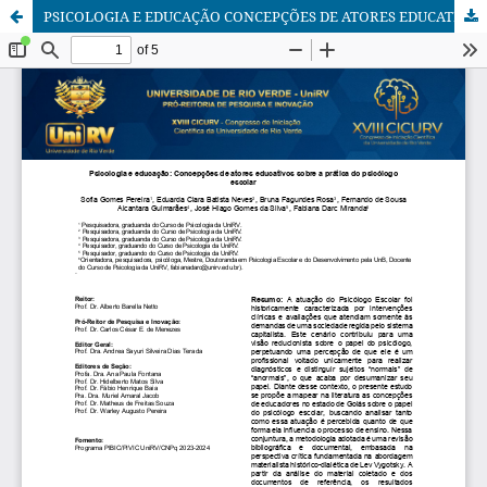
PSICOLOGIA E EDUCAÇÃO CONCEPÇÕES DE ATORES EDUCATIVOS SOBRE A PRÁTICA DO PSICÓLOGO ESCOLAR