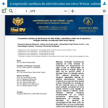
A expressão cardíaca de nitrotirosina em ratos Wistar, submetidos a dieta rica em gordura, a restrição calórica e ao exercício físico leve e intenso.