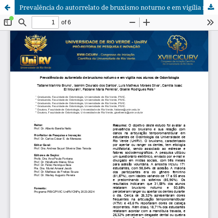
Prevalência do autorrelato de bruxismo noturno e em vigília nos alunos de Odontologia.