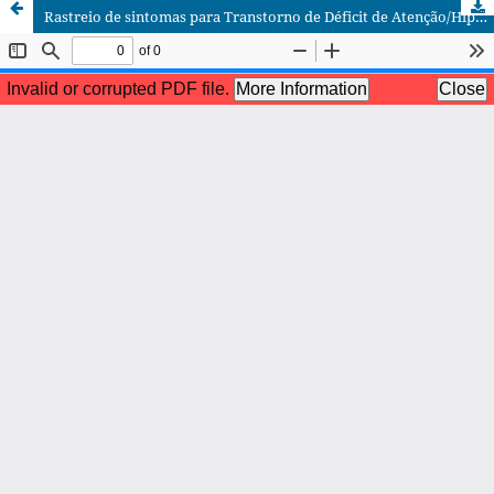
Rastreio de sintomas para Transtorno de Déficit de Atenção/Hiperatividade e uso de psicoestimulantes entre estudantes de medicina.