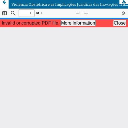
Violência Obstétrica e as Implicações Jurídicas das Inovações Trazidas pela Lei 14.994/2024: Uma Análise das Responsabilidades Civil e Penal dos Profissionais de Saúde