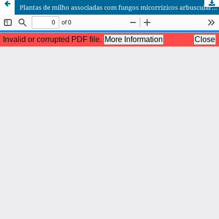
Plantas de milho associadas com fungos micorrízicos arbusculares submetidas a restrição hídrica