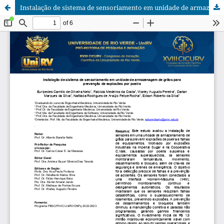
Instalação de sistema de sensoriamento em unidade de armazenagem de grãos para prevenção de explosões por poeira