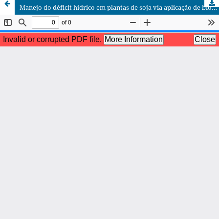
Manejo do déficit hídrico em plantas de soja via aplicação de bioestimulantes