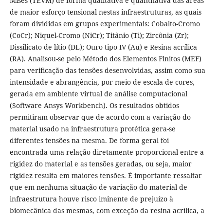
Mises (TEVM) de forma qualitativa e quantitativa das áreas
de maior esforço tensional nestas infraestruturas, as quais
foram divididas em grupos experimentais: Cobalto-Cromo
(CoCr); Niquel-Cromo (NiCr); Titânio (Ti); Zircônia (Zr);
Dissilicato de lítio (DL); Ouro tipo IV (Au) e Resina acrílica
(RA). Analisou-se pelo Método dos Elementos Finitos (MEF)
para verificação das tensões desenvolvidas, assim como sua
intensidade e abrangência, por meio de escala de cores,
gerada em ambiente virtual de análise computacional
(Software Ansys Workbench). Os resultados obtidos
permitiram observar que de acordo com a variação do
material usado na infraestrutura protética gera-se
diferentes tensões na mesma. De forma geral foi
encontrada uma relação diretamente proporcional entre a
rigidez do material e as tensões geradas, ou seja, maior
rigidez resulta em maiores tensões. É importante ressaltar
que em nenhuma situação de variação do material de
infraestrutura houve risco iminente de prejuízo à
biomecânica das mesmas, com exceção da resina acrílica, a