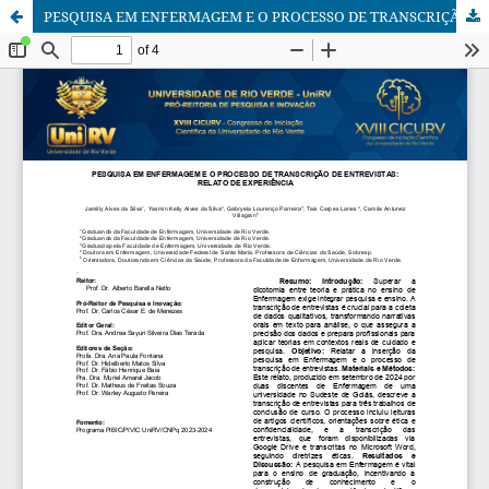
PESQUISA EM ENFERMAGEM E O PROCESSO DE TRANSCRIÇÃO DE ENTREVISTAS: RELATO DE EXPERIÊNCIA